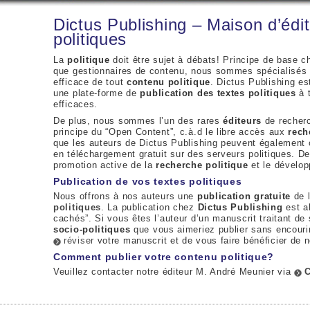
Dictus Publishing – Maison d’édi
politiques
La
politique
doit être sujet à débats! Principe de base 
que gestionnaires de contenu, nous sommes spécialisés da
efficace de tout
contenu politique
. Dictus Publishing e
une plate-forme de
publication des textes politiques
à 
efficaces.
De plus, nous sommes l’un des rares
éditeurs
de recherc
principe du “Open Content”, c.à.d le libre accès aux
rech
que les auteurs de Dictus Publishing peuvent également o
en téléchargement gratuit sur des serveurs politiques. De
promotion active de la
recherche politique
et le dévelop
Publication de vos textes politiques
Nous offrons à nos auteurs une
publication gratuite
de 
politiques
. La publication chez
Dictus Publishing
est a
cachés”. Si vous êtes l’auteur d’un manuscrit traitant de
socio-politiques
que vous aimeriez publier sans encourir
réviser
votre manuscrit et de vous faire bénéficier de 
Comment publier votre contenu politique?
Veuillez contacter notre éditeur M. André Meunier via
C