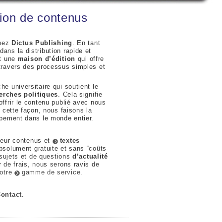
tion de contenus
chez
Dictus Publishing
. En tant
ns la distribution rapide et
st une
maison d’édition
qui offre
travers des processus simples et
he universitaire qui soutient le
erches politiques
. Cela signifie
ffrir le contenu publié avec nous
 cette façon, nous faisons la
pement dans le monde entier.
leur contenus et
textes
bsolument gratuite et sans “coûts
 sujets et de questions
d’actualité
 de frais, nous serons ravis de
notre
gamme de service
.
ontact
.