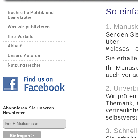
So einf
Buchreihe Politik und
Demokratie
1. Manusk
Was wir publizieren
Senden Sie
Ihre Vorteile
über
Ablauf
dieses F
Unsere Autoren
Sie erhalt
Nutzungsrechte
Ihr Manusk
auch vorlä
2. Unverb
Wir prüfen 
Thematik, 
Abonnieren Sie unseren
vertraulic
Newsletter
selbstverst
3. Schnel