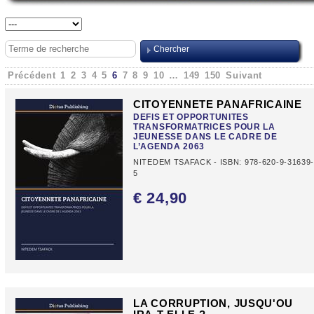
Précédent
1
2
3
4
5
6
7
8
9
10
…
149
150
Suivant
CITOYENNETE PANAFRICAINE
DEFIS ET OPPORTUNITES
TRANSFORMATRICES POUR LA
JEUNESSE DANS LE CADRE DE
L’AGENDA 2063
NITEDEM TSAFACK - ISBN: 978-620-9-31639
5
€ 24,
90
LA CORRUPTION, JUSQU'OU