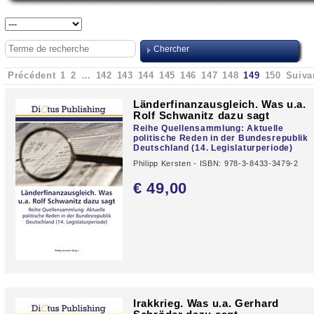
Précédent
1
2
…
142
143
144
145
146
147
148
149
150
Suiva
Länderfinanzausgleich. Was u.a.
Rolf Schwanitz dazu sagt
Reihe Quellensammlung: Aktuelle
politische Reden in der Bundesrepublik
Deutschland (14. Legislaturperiode)
Philipp Kersten - ISBN: 978-3-8433-3479-2
€ 49,
00
Irakkrieg. Was u.a. Gerhard