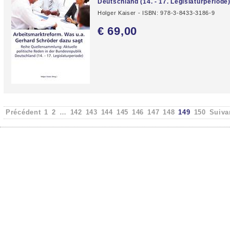
Deutschland (14. - 17. Legislaturperiode
Holger Kaiser - ISBN: 978-3-8433-3186-9
€ 69,
00
Précédent
1
2
…
142
143
144
145
146
147
148
149
150
Suiva