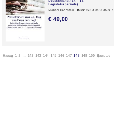
Deutschland. (14. - 17.
Legislaturperiode)
Michael Hochstein - ISBN: 978-3-8433-3599-7
€ 49,
00
Назад
1
2
…
142
143
144
145
146
147
148
149
150
Дальше