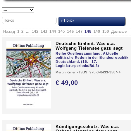
Назад
1
2
…
142
143
144
145
146
147
148
149
150
Дальше
Deutsche Einheit. Was u.a.
Wolfgang Tiefensee gazu sagt
Reihe Quellensammlung: Aktuelle
politische Reden in der Bundesrepublik
Deutschland. (16. - 17.
Legislaturperiode/Bd.3)
Martin Keller - ISBN: 978-3-8433-3587-4
€ 49,
00
Kündigungsschutz. Was u.a.