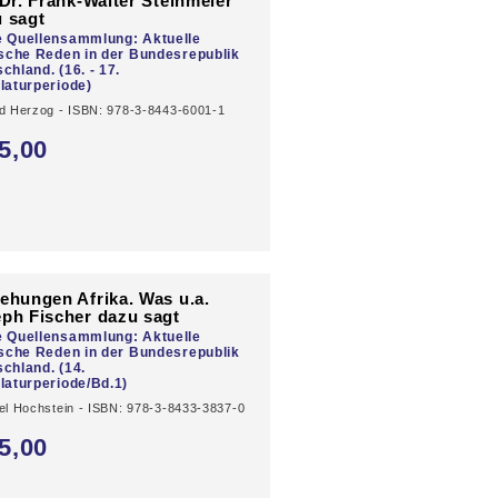
 Dr. Frank-Walter Steinmeier
 sagt
e Quellensammlung: Aktuelle
ische Reden in der Bundesrepublik
chland. (16. - 17.
laturperiode)
d Herzog - ISBN: 978-3-8443-6001-1
5,
00
ehungen Afrika. Was u.a.
ph Fischer dazu sagt
e Quellensammlung: Aktuelle
ische Reden in der Bundesrepublik
chland. (14.
laturperiode/Bd.1)
el Hochstein - ISBN: 978-3-8433-3837-0
5,
00