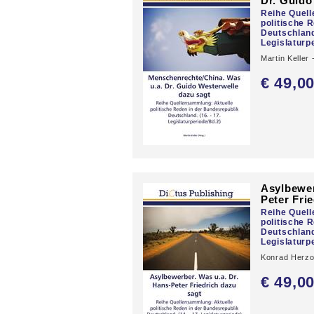
Dr. Guido
Reihe Quel
politische 
Deutschland.
Legislaturp
Martin Keller
€ 49,
0
Asylbewer
Peter Fri
Reihe Quel
politische 
Deutschland.
Legislaturp
Konrad Herzo
€ 49,
0