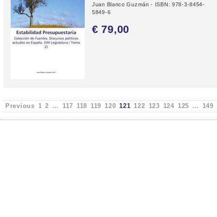
Juan Blanco Guzmán - ISBN: 978-3-8454-
5849-6
€ 79,
00
Previous
1
2
…
117
118
119
120
121
122
123
124
125
…
149