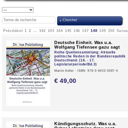
Précédent
1
2
…
142
143
144
145
146
147
148
149
150
Suiva
Deutsche Einheit. Was u.a.
Wolfgang Tiefensee gazu sagt
Reihe Quellensammlung: Aktuelle
politische Reden in der Bundesrepublik
Deutschland. (16. - 17.
Legislaturperiode/Bd.3)
Martin Keller - ISBN: 978-3-8433-3587-4
€ 49,
00
Kündigungsschutz. Was u.a.