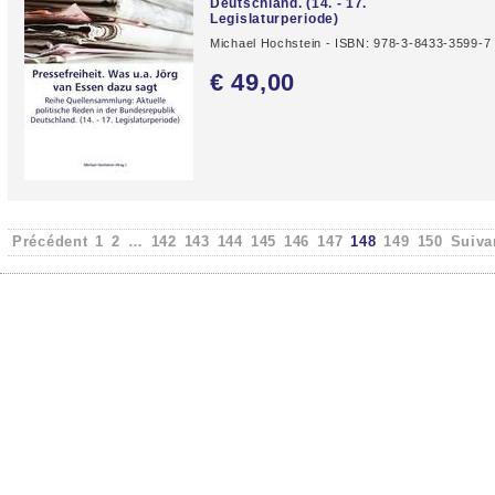
Deutschland. (14. - 17.
Legislaturperiode)
Michael Hochstein - ISBN: 978-3-8433-3599-7
€ 49,
00
Précédent
1
2
…
142
143
144
145
146
147
148
149
150
Suiva