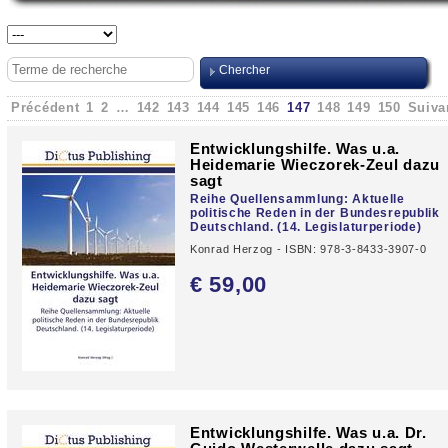
Précédent
1
2
…
142
143
144
145
146
147
148
149
150
Suiva
Entwicklungshilfe. Was u.a.
Heidemarie Wieczorek-Zeul dazu
sagt
Reihe Quellensammlung: Aktuelle
politische Reden in der Bundesrepublik
Deutschland. (14. Legislaturperiode)
Konrad Herzog - ISBN: 978-3-8433-3907-0
€ 59,
00
Entwicklungshilfe. Was u.a. Dr.