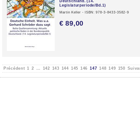
Deutschland. (14.
Legislaturperiode/Bd.1)
Martin Keller - ISBN: 978-3-8433-3582-9
€ 89,
00
Précédent
1
2
…
142
143
144
145
146
147
148
149
150
Suiva