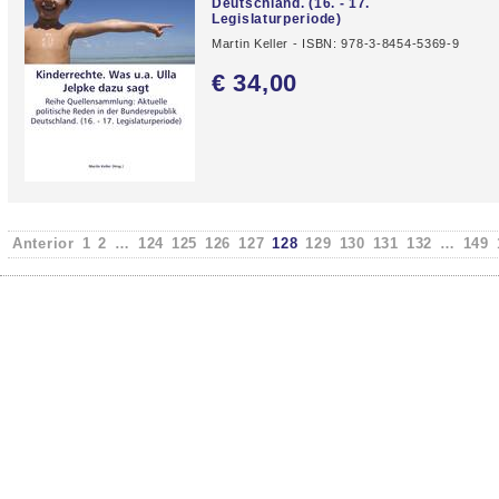
Deutschland. (16. - 17.
Legislaturperiode)
Martin Keller - ISBN: 978-3-8454-5369-9
€ 34,
00
Anterior
1
2
…
124
125
126
127
128
129
130
131
132
…
149