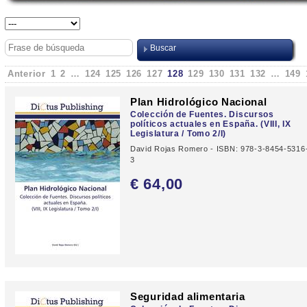
Anterior
1
2
…
124
125
126
127
128
129
130
131
132
…
149
Plan Hidrológico Nacional
Colección de Fuentes. Discursos
políticos actuales en España. (VIII, IX
Legislatura / Tomo 2/I)
David Rojas Romero - ISBN: 978-3-8454-5316
3
€ 64,
00
Seguridad alimentaria