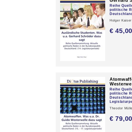
Gerhard S
Reihe Quel
politische 
Deutschland
Holger Kaise
€ 45,
0
Atomwaffe
Westerwel
Reihe Quel
politische 
Deutschland.
Legislaturp
Theodor Müll
€ 79,
0