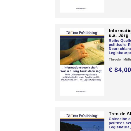
Informati
u.a. Jörg
Reihe Quel
politische 
Deutschland.
Legislaturp
Theodor Müll
€ 84,
0
Tren de A
Colección d
políticos ac
Legislatura