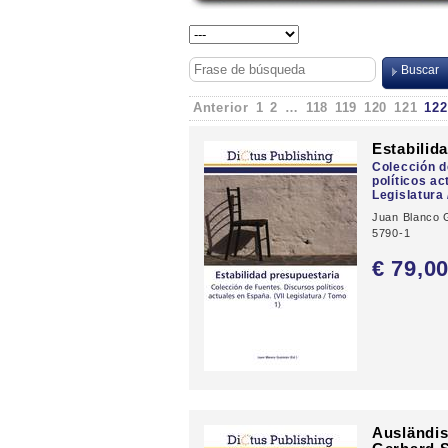
Anterior
1
2
…
118
119
120
121
122
Estabilid
Colección d
políticos ac
Legislatura 
Juan Blanco 
5790-1
€ 79,
0
Ausländis