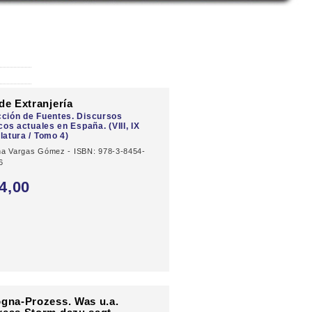
de Extranjería
ción de Fuentes. Discursos
icos actuales en España. (VIII, IX
latura / Tomo 4)
ina Vargas Gómez - ISBN: 978-3-8454-
6
4,
00
gna-Prozess. Was u.a.