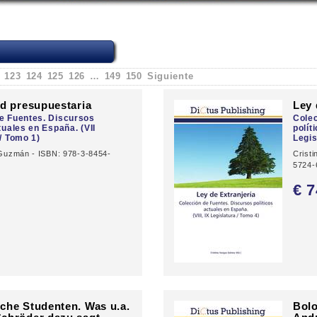
123
124
125
126
…
149
150
Siguiente
ad presupuestaria
Ley 
e Fuentes. Discursos
Colec
tuales en España. (VII
polít
/ Tomo 1)
Legis
Guzmán - ISBN: 978-3-8454-
Crist
5724-
0
€ 7
che Studenten. Was u.a.
Bolo