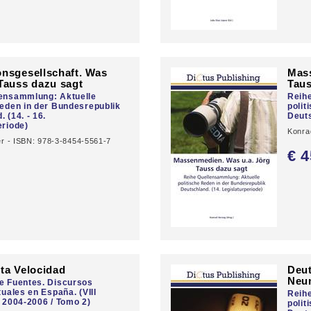
onsgesellschaft. Was
Mass
 Tauss dazu sagt
Taus
lensammlung: Aktuelle
Reih
Reden in der Bundesrepublik
polit
 (14. - 16.
Deuts
eriode)
Konra
er - ISBN: 978-3-8454-5561-7
€ 4
0
lta Velocidad
Deut
Neu
e Fuentes. Discursos
tuales en España. (VIII
Reih
, 2004-2006 / Tomo 2)
polit