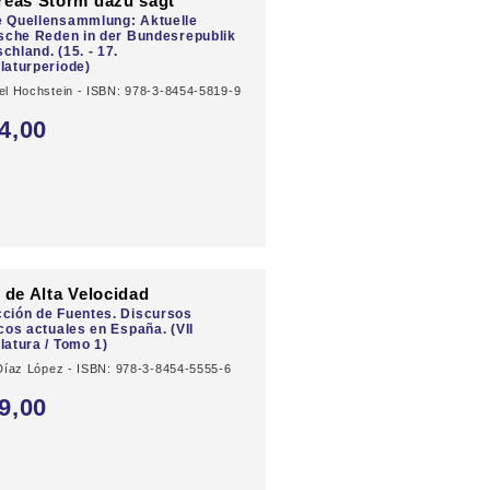
eas Storm dazu sagt
e Quellensammlung: Aktuelle
ische Reden in der Bundesrepublik
chland. (15. - 17.
laturperiode)
el Hochstein - ISBN: 978-3-8454-5819-9
4,
00
 de Alta Velocidad
ción de Fuentes. Discursos
icos actuales en España. (VII
latura / Tomo 1)
 Díaz López - ISBN: 978-3-8454-5555-6
9,
00