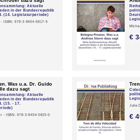
chröder dazu sagt
Andr
lensammlung: Aktuelle
Reih
Reden in der Bundesrepublik
polit
. (14. Legislaturperiode)
Deuts
Legis
r - ISBN: 978-3-8454-5817-5
Micha
0
€ 3
n. Was u.a. Dr. Guido
Tren
le dazu sagt
Colec
polít
lensammlung: Aktuelle
Legis
Reden in der Bundesrepublik
 (15. - 17.
Julia
eriode)
€ 4
er - ISBN: 978-3-8454-5825-0
0