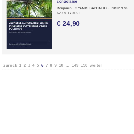
congolaise
Benjamin LOYAMBI BAYOMBO - ISBN: 978-
620-9-17046-1
€ 24,
90
zurück
1
2
3
4
5
6
7
8
9
10
…
149
150
weiter