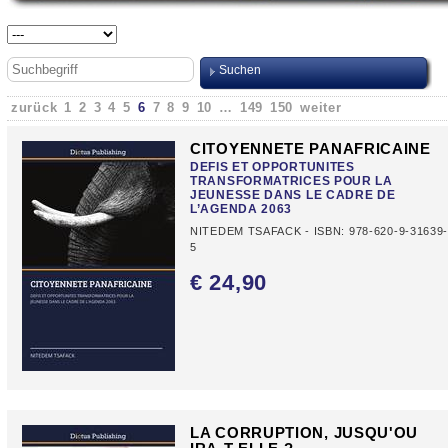
zurück
1
2
3
4
5
6
7
8
9
10
…
149
150
weiter
CITOYENNETE PANAFRICAINE
DEFIS ET OPPORTUNITES
TRANSFORMATRICES POUR LA
JEUNESSE DANS LE CADRE DE
L’AGENDA 2063
NITEDEM TSAFACK - ISBN: 978-620-9-31639
5
€ 24,
90
LA CORRUPTION, JUSQU'OU