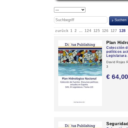
zurück
1
2
…
124
125
126
127
128
Plan Hidr
Colección d
políticos ac
Legislatura 
David Rojas 
3
€ 64,
0
Seguridad