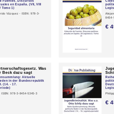
e Fuentes. Discursos
Colec
tuales en España. (VII, VIII
polít
/ Tomo 1)
Legis
rido Vázquez - ISBN: 978-3-
Aleja
8454-
0
€ 4
tnerschaftsgesetz. Was
Juge
er Beck dazu sagt
Schi
lensammlung: Aktuelle
Reih
Reden in der Bundesrepublik
polit
 (14. - 17.
Deuts
eriode)
Legis
 - ISBN: 978-3-8454-5345-3
Phili
0
€ 4