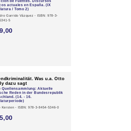
ción de Fuentes. Discursos
icos actuales en España. (IX
latura / Tomo 2)
ndro Garrido Vázquez - ISBN: 978-3-
5341-5
9,
00
ndkriminalität. Was u.a. Otto
ly dazu sagt
e Quellensammlung: Aktuelle
ische Reden in der Bundesrepublik
chland. (14. - 16.
laturperiode)
pp Kersten - ISBN: 978-3-8454-5346-0
5,
00