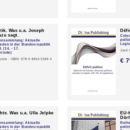
itik. Was u.a. Joseph
Défi
azu sagt.
Colec
polít
lensammlung: Aktuelle
Legis
Reden in der Bundesrepublik
 (14. - 17.
José 
eriode)
€ 7
stein - ISBN: 978-3-8454-5348-4
0
hte. Was u.a. Ulla Jelpke
EU-
Dörf
lensammlung: Aktuelle
Reih
Reden in der Bundesrepublik
polit