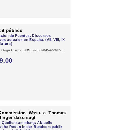
cit público
ción de Fuentes. Discursos
icos actuales en España. (VII, VIII, IX
latura)
Ortega Cruz - ISBN: 978-3-8454-5367-5
9,
00
Kommission. Was u.a. Thomas
linger dazu sagt
e Quellensammlung: Aktuelle
ische Reden in der Bundesrepublik