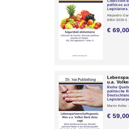
Colección d
políticos ac
Legislatura 
Alejandro Gar
8454-5338-5
€ 69,
0
Lebenspar
u.a. Volk
Reihe Quel
politische 
Deutschland.
Legislaturp
Martin Keller
€ 59,
0