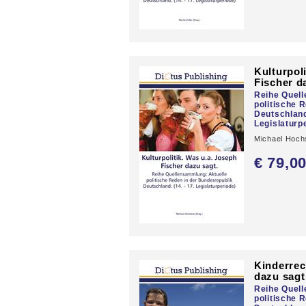
Kulturpol
Fischer d
Reihe Quel
politische 
Deutschland.
Legislaturp
Michael Hoch
€ 79,
0
Kinderrec
dazu sagt
Reihe Quel
politische 