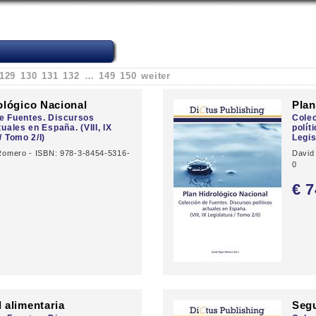
129
130
131
132
…
149
150
weiter
ológico Nacional
Plan
e Fuentes. Discursos
Colec
tuales en España. (VIII, IX
polít
/ Tomo 2/I)
Legis
Romero - ISBN: 978-3-8454-5316-
David
0
0
€ 7
 alimentaria
Segu